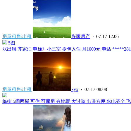
房屋租售/出租
兴家房产
· 07-17 12:06
5图
巜出租 齐家汇 电梯》小三室 拎包入住 月1000元 电话 *****2819 
房屋租售/出租
xyx
· 07-17 08:08
临街 5间西屋 可住 可库房 有地暖 大过道 出进方便 水电齐全 飞