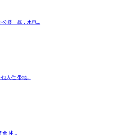
楼一栋，水电...
入住 带地...
 冰...