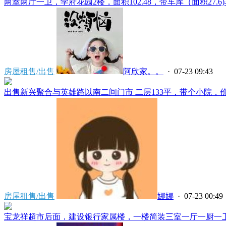
两室两厅一卫，学府花园2楼，面积102.48，带车库（面积27.6)
房屋租售/出售
阿欣家。。
· 07-23 09:43
出售新兴聚合与英雄路以南二间门市 二层133平，带个小院，价格
房屋租售/出售
娜娜
· 07-23 00:49
宝龙祥超市后面，建设银行家属楼，一楼简装三室一厅一厨一卫家