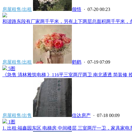
房屋租售/出租
领悟
· 07-20 00:23
和谐路东段有厂家两千平米，另有上下两层总面积两千平米，办公
房屋租售/出租
鹤鹤
· 07-19 07:09
5图
《急售 清林雅筑电梯 》116平三室两厅两卫 南北通透 简装修 拎包
房屋租售/出售
信达房产
· 07-18 00:09
1图
1. 出租:福鑫园东区 电梯房 中间楼层 三室两厅一卫，家具家电齐全