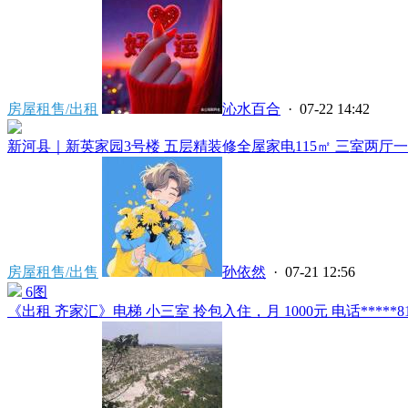
房屋租售/出租
沁水百合
· 07-22 14:42
新河县｜新英家园3号楼 五层精装修全屋家电115㎡ 三室两厅一卫
房屋租售/出售
孙依然
· 07-21 12:56
6图
《出租 齐家汇》电梯 小三室 拎包入住，月 1000元 电话*****819