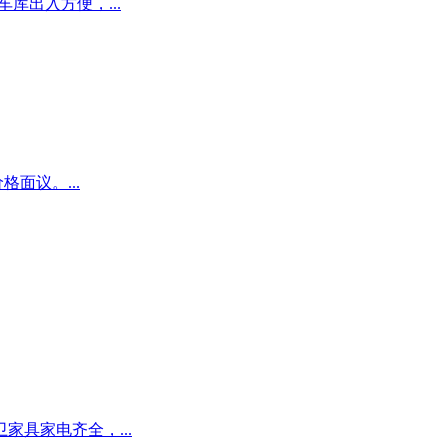
车库出入方便，...
面议。...
具家电齐全，...