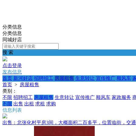
分类信息
分类信息
同城好店
搜 索
点击登录
发布信息
首页
新河好店
招聘招工
房屋租售
生意转让
宣传推广
顺风车
首页
>
房屋租售
类别：
不限
招聘招工
房屋租售
生意转让
宣传推广
顺风车
家政服务
不限
出售
出租
求租
求购
信息列表
出售：北张化村平房3间，大概面积二百多平，位置临街，交通便