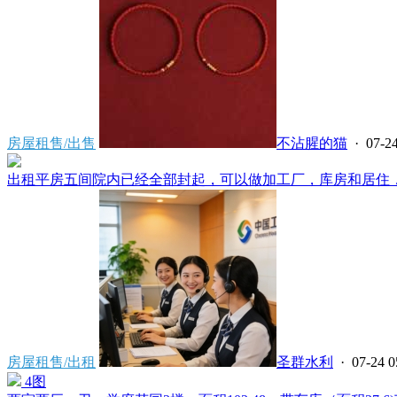
房屋租售/出售
不沾腥的猫
· 07-24
出租平房五间院内已经全部封起，可以做加工厂，库房和居住，有三
房屋租售/出租
圣群水利
· 07-24 0
4图